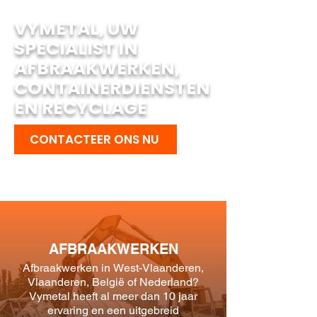
VYMETAL, UW
SPECIALIST IN
AFBRAAKWERKEN,
CONTAINERDIENSTEN
EN RECYCLAGE
CONTACTEER ONS NU
AFBRAAKWERKEN
Afbraakwerken in West-Vlaanderen,
Vlaanderen, België of Nederland?
Vymetal heeft al meer dan 10 jaar
ervaring en een uitgebreid