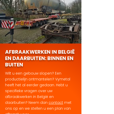
AFBRAAKWERKEN IN BELGIË
EN DAARBUITEN: BINNEN EN
BUITEN
Wilt u een gebouw slopen? Een
productielijn ontmantelen? Vymetal
heeft het al eerder gedaan. Hebt u
specifieke vragen over uw
afbraakwerken in België en
daarbuiten? Neem dan
contact
met
ons op en we stellen u een plan van