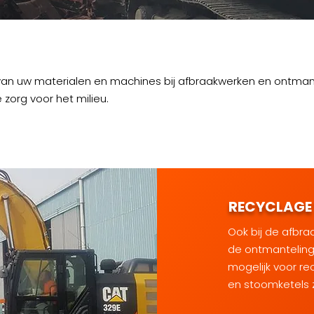
van uw materialen en machines bij afbraakwerken en ontman
 zorg voor het milieu.
RECYCLAGE
Ook bij de afbr
de
ontmanteling
mogelijk voor re
en stoomketels z