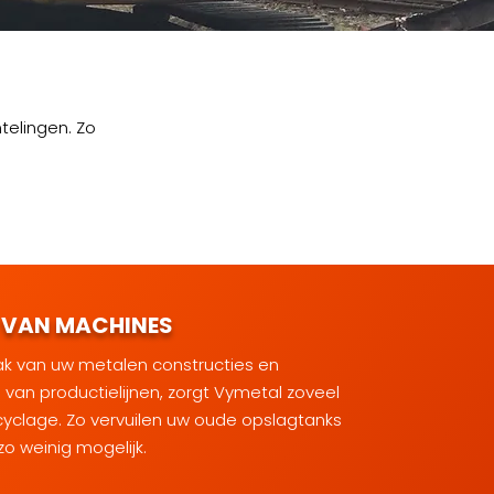
telingen. Zo
 VAN MACHINES
aak van uw
metalen constructies
en
 van productielijnen
, zorgt Vymetal zoveel
cyclage. Zo vervuilen uw oude opslagtanks
o weinig mogelijk.