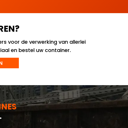
REN?
rs voor de verwerking van allerlei
iaal en bestel uw container.
N
INES
.