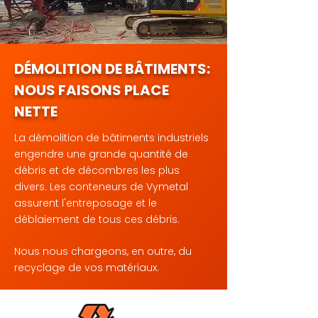
DÉMOLITION DE BÂTIMENTS:
NOUS FAISONS PLACE
NETTE
La démolition de bâtiments industriels
engendre une grande quantité de
débris et de décombres les plus
divers. Les conteneurs de Vymetal
assurent l'entreposage et le
déblaiement de tous ces débris.
Nous nous chargeons, en outre, du
recyclage de vos matériaux.