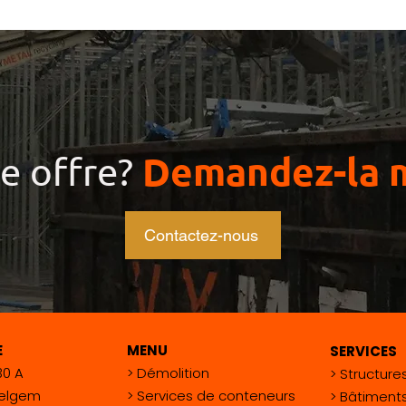
Demandez-la m
e offre?
Contactez-nous
E
MENU
SERVICES
30 A
>
Démolition
>
Structure
elgem
>
Services de conteneurs
>
Bâtiments