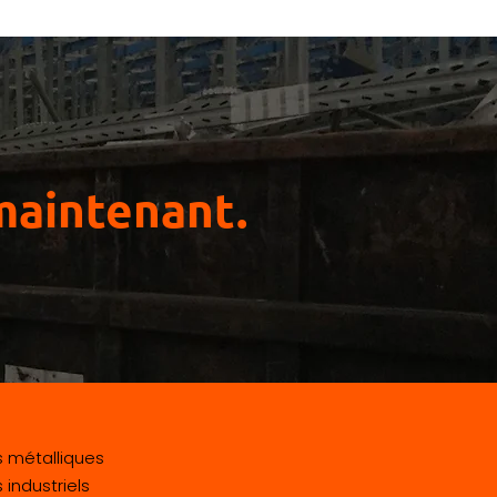
aintenant.
s métalliques
 industriels