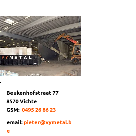
Beukenhofstraat 77
8570 Vichte
GSM:
0495 26 86 23
email:
pieter@vymetal.b
e