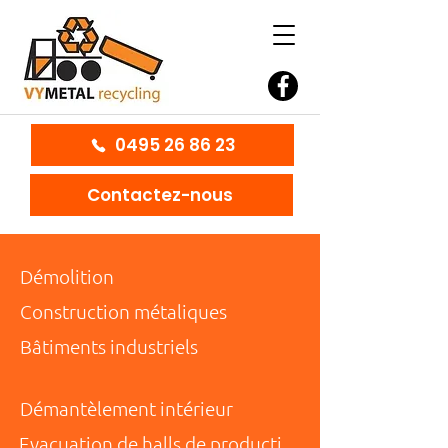
0495 26 86 23
Contactez-nous
Démolition
Construction métaliques
Bâtiments industriels
Démantèlement intérieur
Evacuation de halls de production