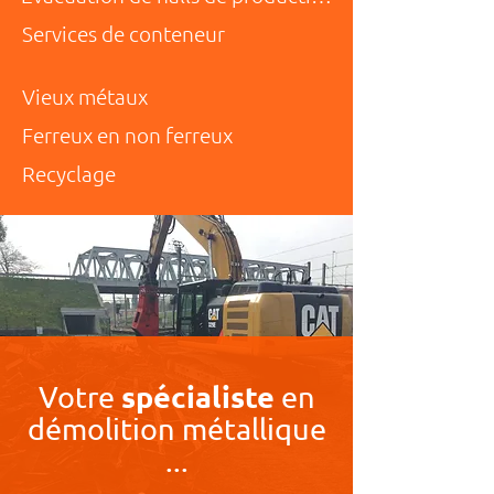
Services de conteneur
Vieux métaux
Ferreux en non ferreux
Recyclage
spécialiste
Votre
en
démolition métallique
...