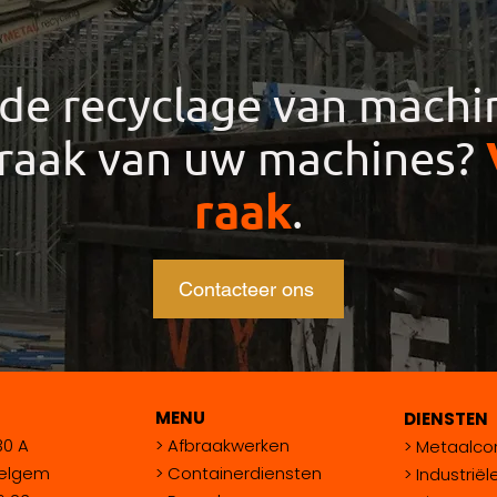
de recyclage van machi
braak van uw machines?
raak
.
Contacteer ons
MENU
DIENSTEN
30 A
>
Afbraakwerken
>
Metaalcon
elgem
>
Containerdiensten
>
Industrië