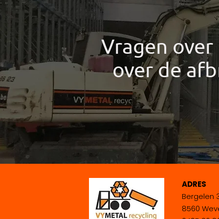
Vragen over 
over de af
ADRES
Bergelen 
8560 Wev