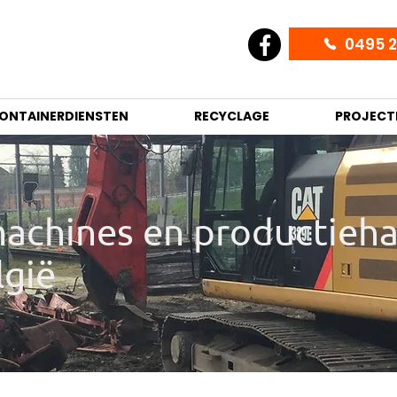
0495 2
ONTAINERDIENSTEN
RECYCLAGE
PROJECT
achines en productieha
lgië