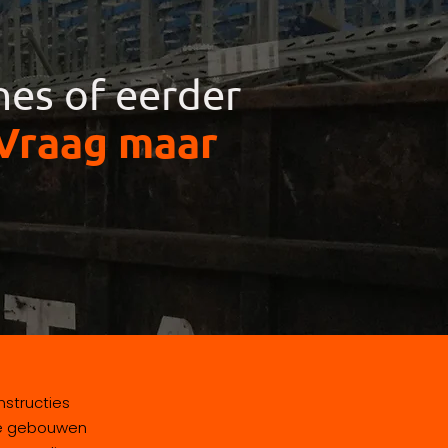
nes of eerder
Vraag maar
structies
le gebouwen